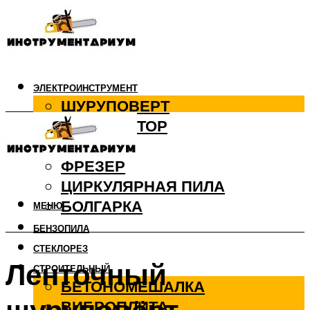
ЭЛЕКТРОИНСТРУМЕНТ
ШУРУПОВЕРТ
ПЕРФОРАТОР
ДРЕЛЬ
ФРЕЗЕР
ЦИРКУЛЯРНАЯ ПИЛА
БОЛГАРКА
МЕНЮ
БЕНЗОПИЛА
СТЕКЛОРЕЗ
Ленточный
СТРОИТЕЛЬНЫЙ
БЕТОНОМЕШАЛКА
ВИБРОПЛИТА