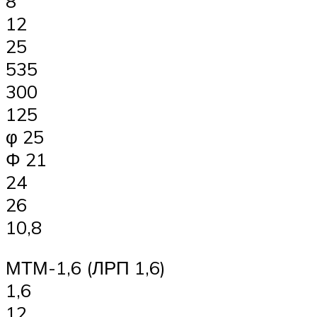
8
12
25
535
300
125
φ 25
Φ 21
24
26
10,8
МТМ-1,6 (ЛРП 1,6)
1,6
12