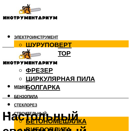
ЭЛЕКТРОИНСТРУМЕНТ
ШУРУПОВЕРТ
ПЕРФОРАТОР
ДРЕЛЬ
ФРЕЗЕР
ЦИРКУЛЯРНАЯ ПИЛА
БОЛГАРКА
МЕНЮ
БЕНЗОПИЛА
СТЕКЛОРЕЗ
Настольный
СТРОИТЕЛЬНЫЙ
БЕТОНОМЕШАЛКА
ВИБРОПЛИТА