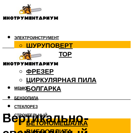
ЭЛЕКТРОИНСТРУМЕНТ
ШУРУПОВЕРТ
ПЕРФОРАТОР
ДРЕЛЬ
ФРЕЗЕР
ЦИРКУЛЯРНАЯ ПИЛА
БОЛГАРКА
МЕНЮ
БЕНЗОПИЛА
СТЕКЛОРЕЗ
Вертикально-
СТРОИТЕЛЬНЫЙ
БЕТОНОМЕШАЛКА
ВИБРОПЛИТА