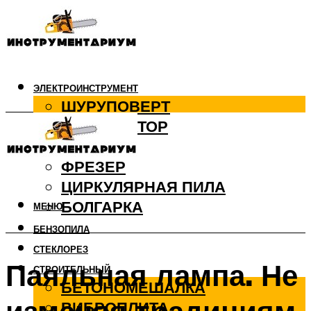
ЭЛЕКТРОИНСТРУМЕНТ
ШУРУПОВЕРТ
ПЕРФОРАТОР
ДРЕЛЬ
ФРЕЗЕР
ЦИРКУЛЯРНАЯ ПИЛА
БОЛГАРКА
МЕНЮ
БЕНЗОПИЛА
СТЕКЛОРЕЗ
Паяльная лампа. Не
СТРОИТЕЛЬНЫЙ
БЕТОНОМЕШАЛКА
ВИБРОПЛИТА