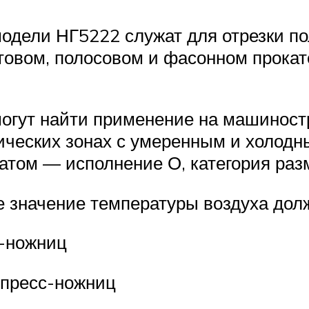
ели НГ5222 служат для отрезки пол
стовом, полосовом и фасонном прокат
гут найти применение на машиностр
тических зонах с умеренным и холод
атом — исполнение О, категория ра
 значение температуры воздуха долж
-ножниц
 пресс-ножниц