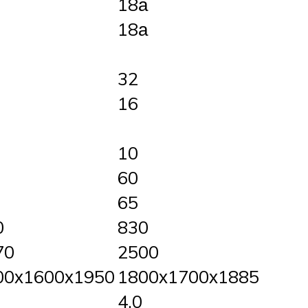
18а
18а
32
16
10
60
65
0
830
70
2500
00х1600х1950
1800х1700х1885
4.0