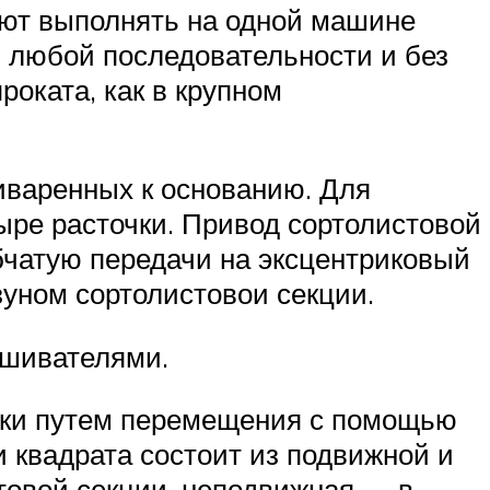
ют выполнять на одной машине
в любой последовательности и без
роката, как в крупном
риваренных к основанию. Для
ыре расточки. Привод сортолистовой
бчатую передачи на эксцентриковый
зуном сортолистовои секции.
ешивателями.
тки путем перемещения с помощью
и квадрата состоит из подвижной и
товой секции, неподвижная — в