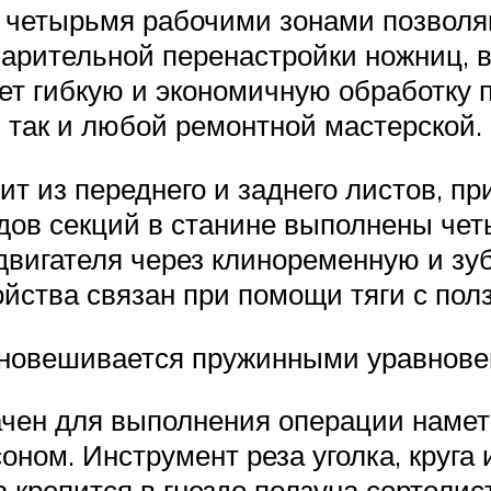
 четырьмя рабочими зонами позволя
варительной перенастройки ножниц, 
т гибкую и экономичную обработку п
так и любой ремонтной мастерской.
ит из переднего и заднего листов, п
дов секций в станине выполнены чет
двигателя через клиноременную и зу
ойства связан при помощи тяги с пол
вновешивается пружинными уравнов
чен для выполнения операции наме
оном. Инструмент реза уголка, круга 
 крепится в гнездо ползуна сортолис