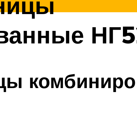
ницы
ванные НГ5
цы комбинир