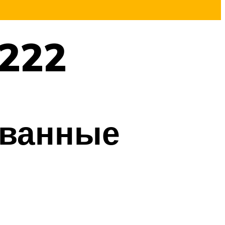
222
ованные