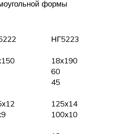
ямоугольной формы
5222
НГ5223
х150
18х190
60
45
5х12
125х14
х9
100х10