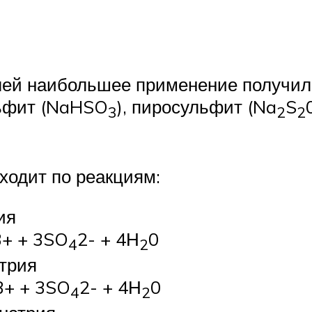
елей наибольшее применение получил
льфит (NaHSO
), пиросульфит (Na
S
3
2
2
ходит по реакциям:
ия
3+ + 3SO
2- + 4Н
0
4
2
трия
3+ + 3SO
2- + 4Н
0
4
2