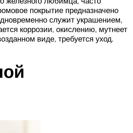
о железного любимца, часто
ромовое покрытие предназначено
одновременно служит украшением,
ется коррозии, окислению, мутнеет
озданном виде, требуется уход.
ной