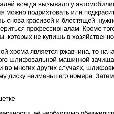
алей всегда вызывало у автомобилис
я можно подрихтовать или подкрасит
ль снова красивой и блестящей, нуж
вериться профессионалам. Кроме тог
, которых не купишь в хозяйственно
ой хрома является ржавчина, то нач
этого шлифовальной машинкой зачища
 и во многих других случаях, шлифовк
му диску наименьшего номера. Затем
шетке
ерхности, её необходимо обезжирить