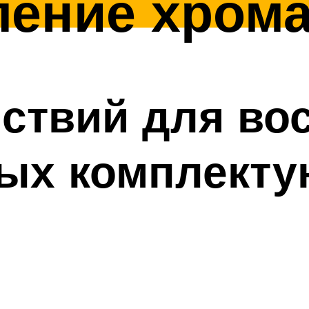
ление хром
ствий для во
ых комплект