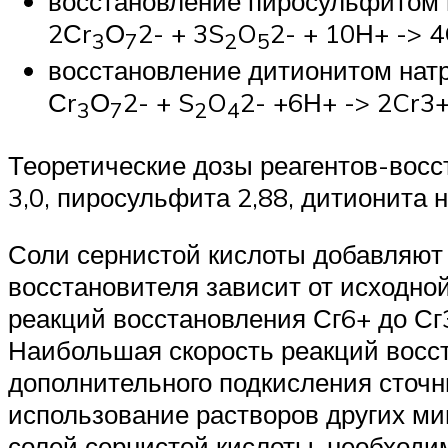
восстановление пиросульфитом 
2Сr
О
2- + 3S
O
2- + 10Н+ -> 
3
7
2
5
восстановление дитионитом нат
Сr
О
2- + S
O
2- +6Н+ -> 2Cr3
3
7
2
4
Теоретические дозы реагентов-восст
3,0, пиросульфита 2,88, дитионита н
Соли сернистой кислоты добавляют 
восстановителя зависит от исходной
реакций восстановления Сг6+ до Сг
Наибольшая скорость реакций восст
дополнительного подкисления сточ
использование растворов других ми
солей сернистой кислоты, необходи