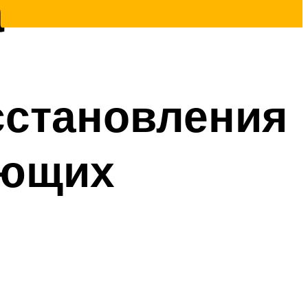
а
сстановления
ующих