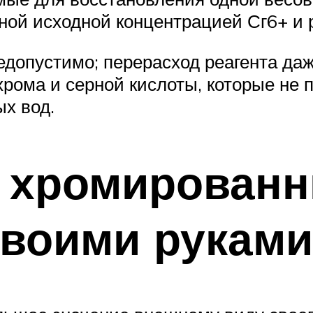
чной исходной концентрацией Сг6+ и
допустимо; перерасход реагента да
хрома и серной кислоты, которые не
х вод.
ь хромированн
своими руками