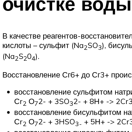
очистке воды
В качестве реагентов-восстановит
кислоты – сульфит (Na
SO
), бису
2
3
(Na
S
0
).
2
2
4
Восстановление Сг6+ до Сг3+ проис
восстановление сульфитом натр
Сr
О
2- + 3SO
2- + 8Н+ -> 2Cr
2
7
3
восстановление бисульфитом на
Сr
О
2- + 3HSO
+ 5Н+ -> 2Cr
2
7
3-