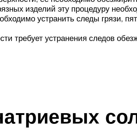
рязных изделий эту процедуру необхо
обходимо устранить следы грязи, пя
ти требует устранения следов обезж
натриевых сол