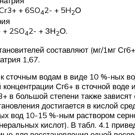
натрия
4Cr3+ + 6SO
2- + 5H
О
4
2
рия
+ + 2SO
2- + ЗН
О.
4
2
ановителей составляют (мг/1мг Сг6+
атрия 1,67.
к сточным водам в виде 10 %-ных во
 концентрации Сг6+ в сточной воде 
3+ в большой степени также зависят
ановления достигается в кислой сред
ных вод 10-15 %-ным раствором серн
неральных кислот). В табл. 4.1 при
мые для восстановления одной весо