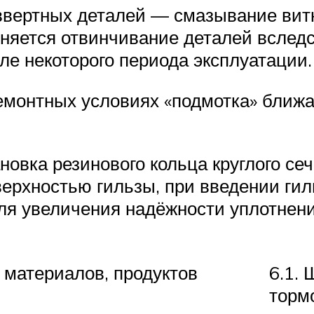
ввертных деталей — смазывание ви
дняется отвинчивание деталей вслед
ле некоторого периода эксплуатации.
емонтных условиях «подмотка» ближа
овка резинового кольца круглого сеч
верхностью гильзы, при введении гил
Для увеличения надёжности уплотнен
 материалов, продуктов
6.1.
торм