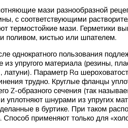
отняющие мази разнообразной рецеп
ины, с соответствующими растворит
ют термостойкие мази. Герметики вып
и поливом, кистью или шпателем.
сле однократного пользования подле
из упругого материала (резины, пласт
и, латуни). Параметр Ra шероховатос
инения трудно. Круглые фланцы упло
го Z-образного сечения (так называ
уплотняют шнурами из упругих мате
оделанные в буртике. При таком расп
. Способ применяют только для «хол