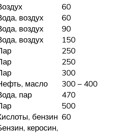
Воздух
60
Вода, воздух
60
Вода, воздух
90
Вода, воздух
150
Пар
250
Пар
250
Пар
300
Нефть, масло
300 – 400
Вода, пар
470
Пар
500
Кислоты, бензин
60
Бензин, керосин,