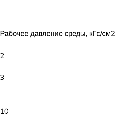
Рабочее давление среды, кГс/см2
2
3
10