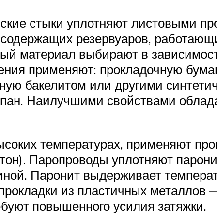
ские стыки уплотняют листовыми про
осодержащих резервуаров, работающи
ый материал выбирают в зависимости
ения применяют: прокладочную бумаг
нную бакелитом или другими синтети
шпан. Наилучшими свойствами облада
ысоких температурах, применяют пр
ртон). Паропроводы уплотняют парон
иной. Паронит выдерживает температ
прокладки из пластичных металлов 
ебуют повышенного усилия затяжки.