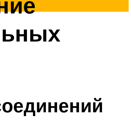
ние
льных
соединений