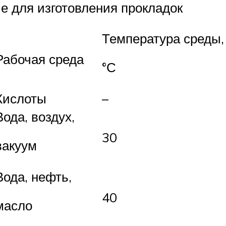
е для изготовления прокладок
Температура среды,
Рабочая среда
°С
Кислоты
–
Вода, воздух,
30
вакуум
Вода, нефть,
40
масло