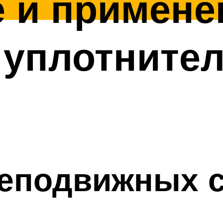
 и примене
 уплотните
неподвижных 