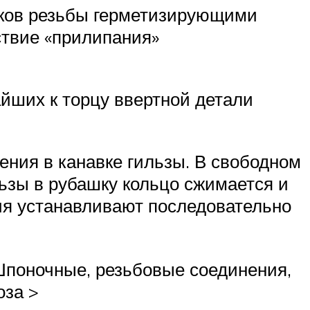
тков резьбы герметизирующими
ствие «прилипания»
йших к торцу ввертной детали
ения в канавке гильзы. В свободном
ьзы в рубашку кольцо сжимается и
ия устанавливают последовательно
 Шпоночные, резьбовые соединения,
оза >