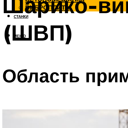
Шарико-ви
ВИБРОПЛИТА
СТАНКИ
(ШВП)
МЕНЮ
Область при