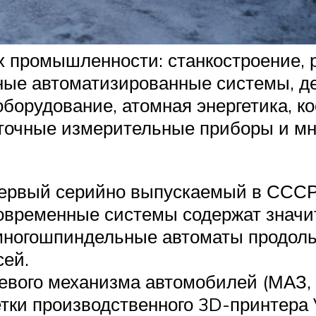
х промышленности: станкостроение, 
ные автоматизированные системы, д
борудование, атомная энергетика, к
точные измерительные приборы и мно
 Первый серийно выпускаемый в ССС
Современные системы содержат значи
многошпиндельные автоматы продольн
ей.
вого механизма автомобилей (МАЗ, 
тки производственного 3D-принтера 