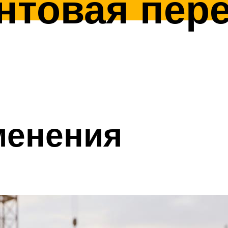
нтовая пер
менения