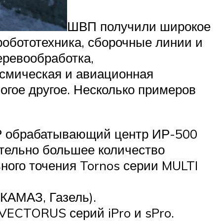
ШВП получили широкое
робототехника, сборочные линии и
еревообработка,
осмическая и авиационная
гое другое. Несколько примеров
Р обрабатывающий центр ИР-500
тельно большее количество
ого точения Tornos серии MULTI
КАМАЗ, Газель).
VECTORUS серий iPro и sPro.