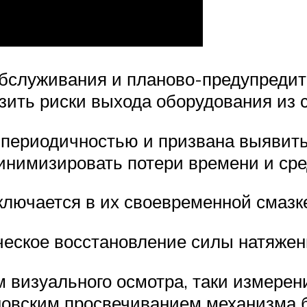
бслуживания и планово-предупредит
зить риски выхода оборудования из с
 периодичностью и призвана выявить
инимизировать потери времени и ср
лючается в их своевременной смазк
еское восстановление силы натяжен
м визуального осмотра, таки измере
новским просвечиванием механизма б