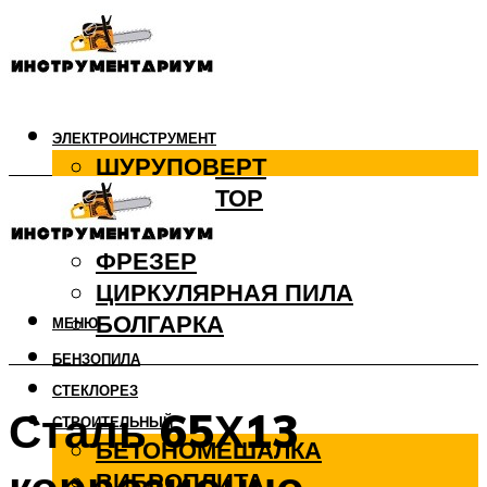
ЭЛЕКТРОИНСТРУМЕНТ
ШУРУПОВЕРТ
ПЕРФОРАТОР
ДРЕЛЬ
ФРЕЗЕР
ЦИРКУЛЯРНАЯ ПИЛА
БОЛГАРКА
МЕНЮ
БЕНЗОПИЛА
СТЕКЛОРЕЗ
Сталь 65Х13
СТРОИТЕЛЬНЫЙ
БЕТОНОМЕШАЛКА
ВИБРОПЛИТА