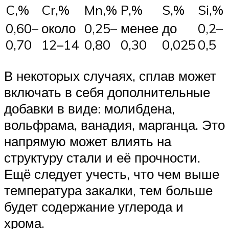
C,%
Cr,%
Mn,%
P,%
S,%
Si,%
0,60–
около
0,25–
менее
до
0,2–
0,70
12–14
0,80
0,30
0,025
0,5
В некоторых случаях, сплав может
включать в себя дополнительные
добавки в виде: молибдена,
вольфрама, ванадия, марганца. Это
напрямую может влиять на
структуру стали и её прочности.
Ещё следует учесть, что чем выше
температура закалки, тем больше
будет содержание углерода и
хрома.