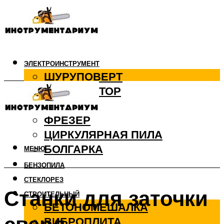
ЭЛЕКТРОИНСТРУМЕНТ
ШУРУПОВЕРТ
ПЕРФОРАТОР
ДРЕЛЬ
ФРЕЗЕР
ЦИРКУЛЯРНАЯ ПИЛА
БОЛГАРКА
МЕНЮ
БЕНЗОПИЛА
СТЕКЛОРЕЗ
Станки для заточки
СТРОИТЕЛЬНЫЙ
БЕТОНОМЕШАЛКА
ВИБРОПЛИТА