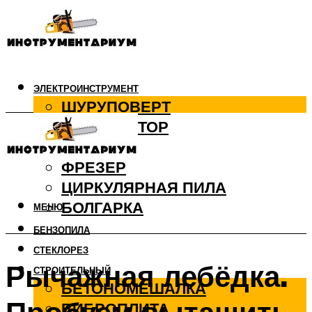
ЭЛЕКТРОИНСТРУМЕНТ
ШУРУПОВЕРТ
ПЕРФОРАТОР
ДРЕЛЬ
ФРЕЗЕР
ЦИРКУЛЯРНАЯ ПИЛА
БОЛГАРКА
МЕНЮ
БЕНЗОПИЛА
СТЕКЛОРЕЗ
Рычажная лебёдка.
СТРОИТЕЛЬНЫЙ
БЕТОНОМЕШАЛКА
ВИБРОПЛИТА