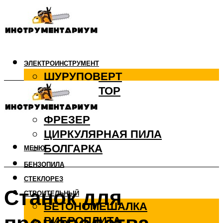
ЭЛЕКТРОИНСТРУМЕНТ
ШУРУПОВЕРТ
ПЕРФОРАТОР
ДРЕЛЬ
ФРЕЗЕР
ЦИРКУЛЯРНАЯ ПИЛА
БОЛГАРКА
МЕНЮ
БЕНЗОПИЛА
СТЕКЛОРЕЗ
Станок для
СТРОИТЕЛЬНЫЙ
БЕТОНОМЕШАЛКА
ВИБРОПЛИТА