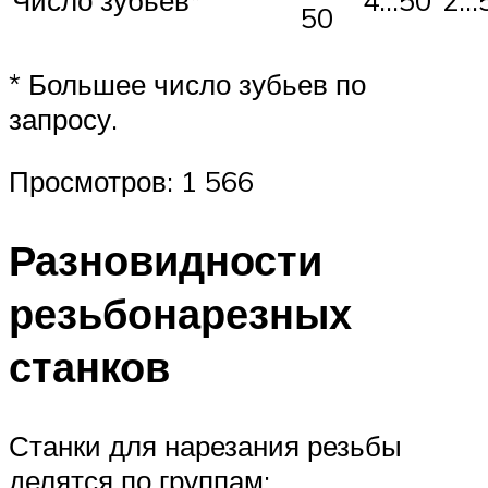
Число зубьев*
4…50
2…
50
* Большее число зубьев по
запросу.
Просмотров: 1 566
Разновидности
резьбонарезных
станков
Станки для нарезания резьбы
делятся по группам: