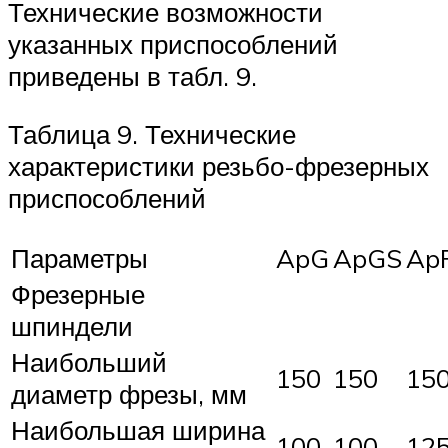
Технические возможности
указанных приспособлений
приведены в табл. 9.
Таблица 9. Технические
характеристики резьбо-фрезерных
приспособлений
Параметры
ApG
ApGS
Ap
Фрезерные
шпиндели
Наибольший
150
150
15
диаметр фрезы, мм
Наибольшая ширина
100
100
12