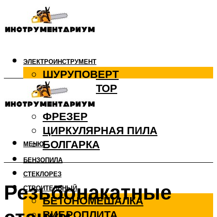
ЭЛЕКТРОИНСТРУМЕНТ
ШУРУПОВЕРТ
ПЕРФОРАТОР
ДРЕЛЬ
ФРЕЗЕР
ЦИРКУЛЯРНАЯ ПИЛА
БОЛГАРКА
МЕНЮ
БЕНЗОПИЛА
СТЕКЛОРЕЗ
Резьбонакатные
СТРОИТЕЛЬНЫЙ
БЕТОНОМЕШАЛКА
ВИБРОПЛИТА