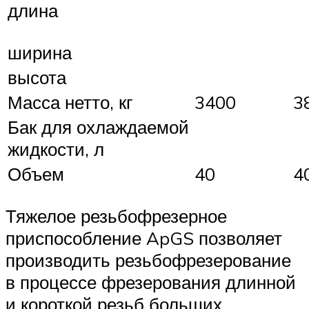
длина
ширина
высота
Масса нетто, кг
3400
3
Бак для охлаждаемой
жидкости, л
Объем
40
4
Тяжелое резьбофрезерное
приспособление ApGS позволяет
производить резьбофрезерование
в процессе фрезерования длинной
и короткой резьб больших