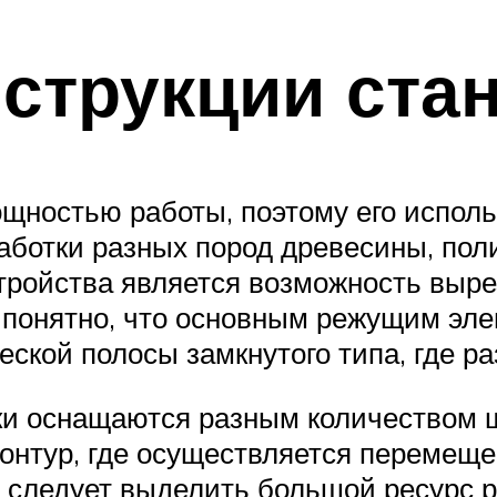
струкции ста
щностью работы, поэтому его использ
работки разных пород древесины, пол
тройства является возможность вырез
 понятно, что основным режущим эле
еской полосы замкнутого типа, где р
и оснащаются разным количеством ш
онтур, где осуществляется перемеще
 следует выделить большой ресурс 