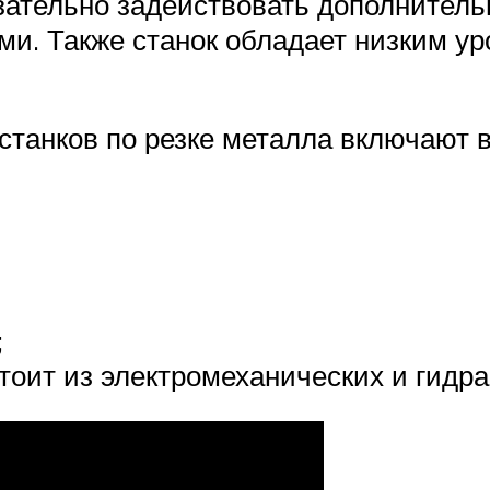
зательно задействовать дополнител
ами. Также станок обладает низким у
танков по резке металла включают 
;
тоит из электромеханических и гидра