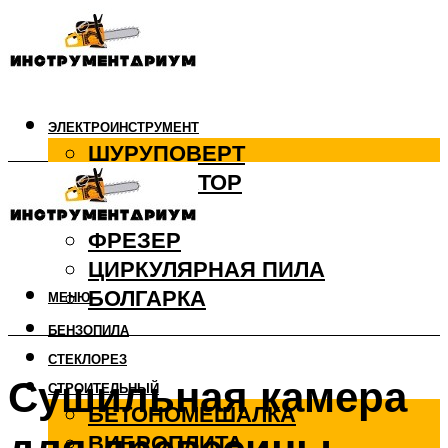
ЭЛЕКТРОИНСТРУМЕНТ
ШУРУПОВЕРТ
ПЕРФОРАТОР
ДРЕЛЬ
ФРЕЗЕР
ЦИРКУЛЯРНАЯ ПИЛА
БОЛГАРКА
МЕНЮ
БЕНЗОПИЛА
СТЕКЛОРЕЗ
Сушильная камера
СТРОИТЕЛЬНЫЙ
БЕТОНОМЕШАЛКА
ВИБРОПЛИТА