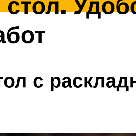
стол. Удоб
абот
ол с расклад