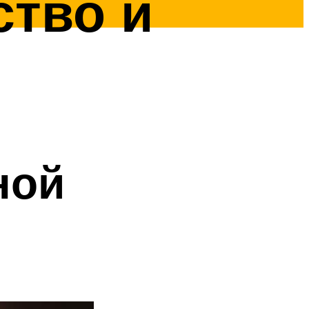
ство и
ной