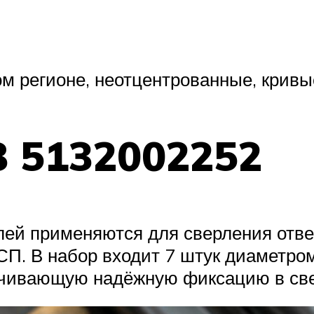
м регионе, неотцентрованные, кривы
B 5132002252
лей применяются для сверления отв
П. В набор входит 7 штук диаметром
ечивающую надёжную фиксацию в све