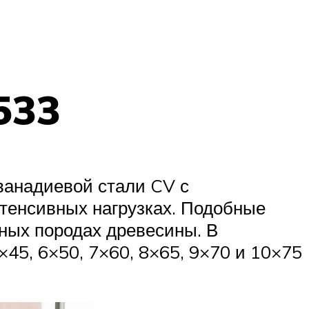
533
ванадиевой стали CV с
нтенсивных нагрузках. Подобные
ных породах древесины. В
×45, 6×50, 7×60, 8×65, 9×70 и 10×75