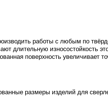
роизводить работы с любым по твёр
ают длительную износостойкость это
анная поверхность увеличивает точ
ованные размеры изделий для сверлен