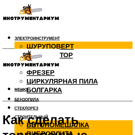
ЭЛЕКТРОИНСТРУМЕНТ
ШУРУПОВЕРТ
ПЕРФОРАТОР
ДРЕЛЬ
ФРЕЗЕР
ЦИРКУЛЯРНАЯ ПИЛА
БОЛГАРКА
МЕНЮ
БЕНЗОПИЛА
СТЕКЛОРЕЗ
Как сделать
СТРОИТЕЛЬНЫЙ
БЕТОНОМЕШАЛКА
ВИБРОПЛИТА