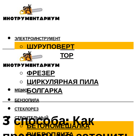
ЭЛЕКТРОИНСТРУМЕНТ
ШУРУПОВЕРТ
ПЕРФОРАТОР
ДРЕЛЬ
ФРЕЗЕР
ЦИРКУЛЯРНАЯ ПИЛА
БОЛГАРКА
МЕНЮ
БЕНЗОПИЛА
СТЕКЛОРЕЗ
3 способа: Как
СТРОИТЕЛЬНЫЙ
БЕТОНОМЕШАЛКА
ВИБРОПЛИТА