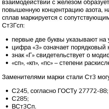
взаимодействии с железом образуе
повышенную концентрацию азота, на
сплав маркируется с сопутствующим
Ст3Гсп:
первые две буквы указывают на 
цифра «3» означает порядковый 
знак «Г» свидетельствует о мо
«сп», «кп», «пс» – степени раскисл
Заменителями марки стали Ст3 могу
С245, согласно ГОСТу 27772-88;
С285;
ВСт3Сп.