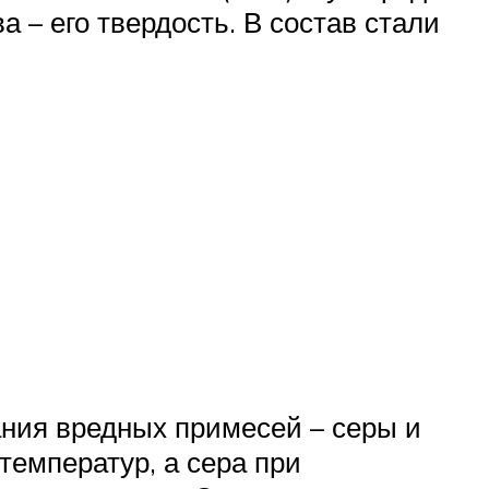
а – его твердость. В состав стали
ния вредных примесей – серы и
емператур, а сера при