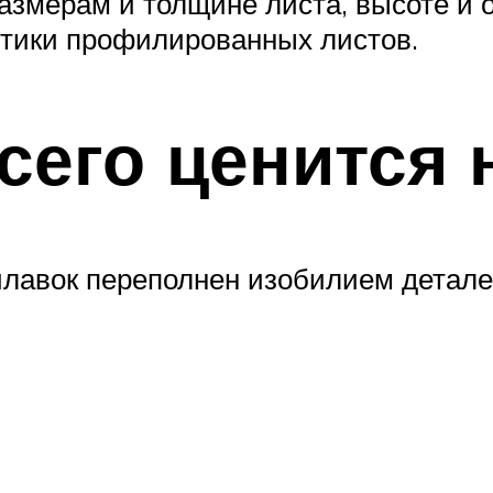
азмерам и толщине листа, высоте и
стики профилированных листов.
сего ценится 
илавок переполнен изобилием детал