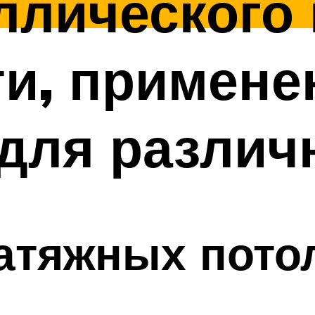
ллического
и, примене
для различ
атяжных пото