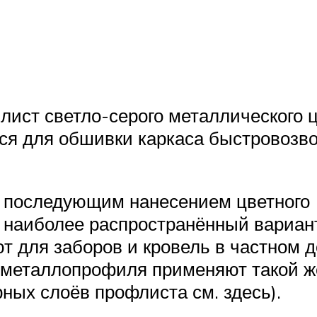
ист светло-серого металлического ц
тся для обшивки каркаса быстровозв
последующим нанесением цветного (гл
то наиболее распространённый вариа
т для заборов и кровель в частном 
 металлопрофиля применяют такой ж
ных слоёв профлиста см. здесь).