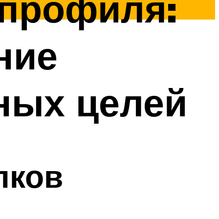
 профиля:
ние
ных целей
лков