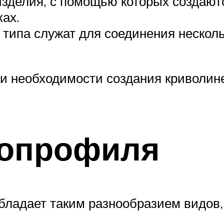
зделия, с помощью которых создаютс
ах.
типа служат для соединения нескол
и необходимости создания криволин
опрофиля
ладает таким разнообразием видов, 