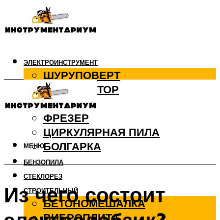
ЭЛЕКТРОИНСТРУМЕНТ
ШУРУПОВЕРТ
ПЕРФОРАТОР
ДРЕЛЬ
ФРЕЗЕР
ЦИРКУЛЯРНАЯ ПИЛА
БОЛГАРКА
МЕНЮ
БЕНЗОПИЛА
СТЕКЛОРЕЗ
Из чего состоит
СТРОИТЕЛЬНЫЙ
БЕТОНОМЕШАЛКА
ВИБРОПЛИТА