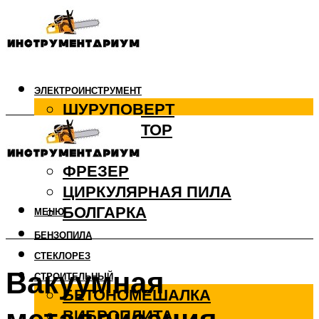
ЭЛЕКТРОИНСТРУМЕНТ
ШУРУПОВЕРТ
ПЕРФОРАТОР
ДРЕЛЬ
ФРЕЗЕР
ЦИРКУЛЯРНАЯ ПИЛА
БОЛГАРКА
МЕНЮ
БЕНЗОПИЛА
СТЕКЛОРЕЗ
Вакуумная
СТРОИТЕЛЬНЫЙ
БЕТОНОМЕШАЛКА
ВИБРОПЛИТА