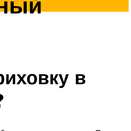
вный
риховку в
?