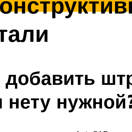
конструкти
тали
к добавить шт
и нету нужной