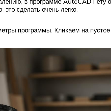
алению, в программе AutoCAD нету 
 это сделать очень легко.
етры программы. Кликаем на пустое