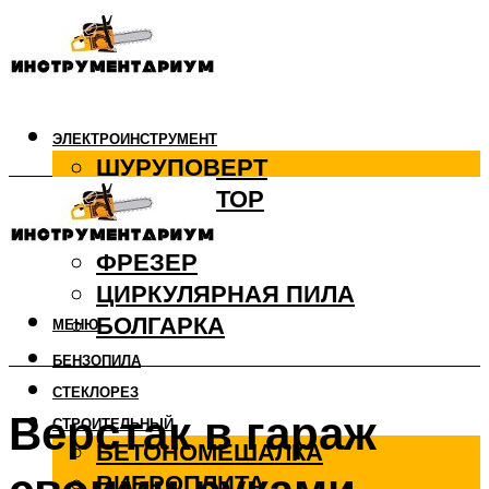
ЭЛЕКТРОИНСТРУМЕНТ
ШУРУПОВЕРТ
ПЕРФОРАТОР
ДРЕЛЬ
ФРЕЗЕР
ЦИРКУЛЯРНАЯ ПИЛА
БОЛГАРКА
МЕНЮ
БЕНЗОПИЛА
СТЕКЛОРЕЗ
Верстак в гараж
СТРОИТЕЛЬНЫЙ
БЕТОНОМЕШАЛКА
ВИБРОПЛИТА