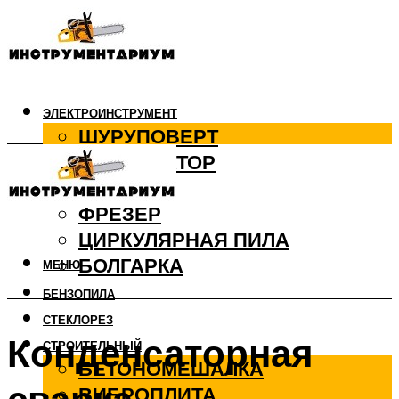
ЭЛЕКТРОИНСТРУМЕНТ
ШУРУПОВЕРТ
ПЕРФОРАТОР
ДРЕЛЬ
ФРЕЗЕР
ЦИРКУЛЯРНАЯ ПИЛА
БОЛГАРКА
МЕНЮ
БЕНЗОПИЛА
СТЕКЛОРЕЗ
Конденсаторная
СТРОИТЕЛЬНЫЙ
БЕТОНОМЕШАЛКА
ВИБРОПЛИТА