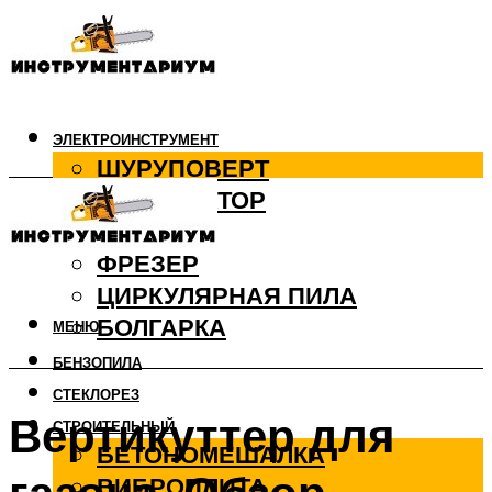
ЭЛЕКТРОИНСТРУМЕНТ
ШУРУПОВЕРТ
ПЕРФОРАТОР
ДРЕЛЬ
ФРЕЗЕР
ЦИРКУЛЯРНАЯ ПИЛА
БОЛГАРКА
МЕНЮ
БЕНЗОПИЛА
СТЕКЛОРЕЗ
Вертикуттер для
СТРОИТЕЛЬНЫЙ
БЕТОНОМЕШАЛКА
ВИБРОПЛИТА