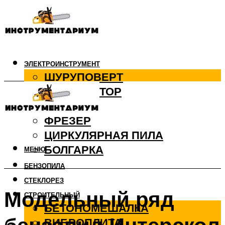
ЭЛЕКТРОИНСТРУМЕНТ
ШУРУПОВЕРТ
ПЕРФОРАТОР
ДРЕЛЬ
ФРЕЗЕР
ЦИРКУЛЯРНАЯ ПИЛА
БОЛГАРКА
МЕНЮ
БЕНЗОПИЛА
СТЕКЛОРЕЗ
Модельный ряд
СТРОИТЕЛЬНЫЙ
БЕТОНОМЕШАЛКА
ВИБРОПЛИТА