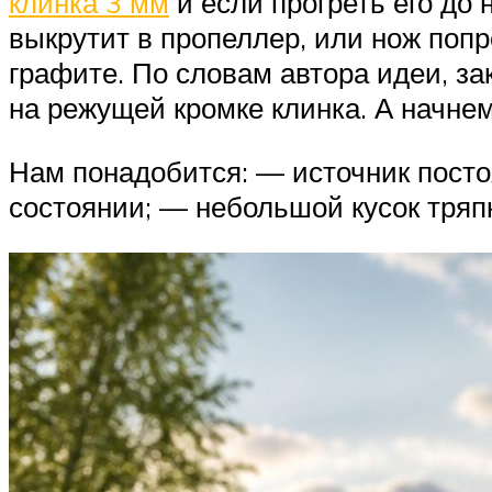
клинка 3 мм
и если прогреть его до 
выкрутит в пропеллер, или нож попр
графите. По словам автора идеи, за
на режущей кромке клинка. А начнем
Нам понадобится: — источник посто
состоянии; — небольшой кусок тряп