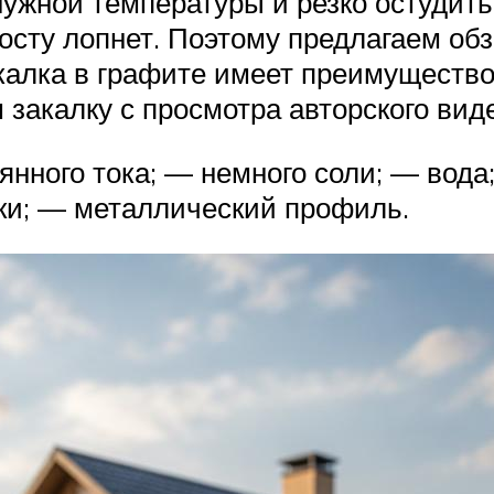
нужной температуры и резко остудить 
осту лопнет. Поэтому предлагаем обз
калка в графите имеет преимущество 
 закалку с просмотра авторского ви
янного тока; — немного соли; — вод
ки; — металлический профиль.