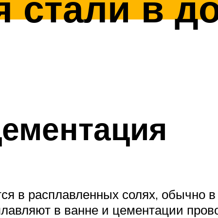
я стали в д
цементация
я в расплавленных солях, обычно в 
лавляют в ванне и цементации пров