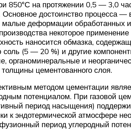
ри 850°С на протяжении 0,5 — 3,0 час
м. Основное достоинство процесса —
и малые деформации обработанных и
производства некоторое применение 
ность наносится обмазка, содержащ
 соль (5 — 20 %) и другие компонен
е, органоминеральные и неорганичес
 толщины цементованного слоя.
ективным методом цементации являе
одным потенциалом. При газовой це
активный период насыщения) поддерж
ки к эндотермической атмосфере нео
иффузионный период углеродный поте