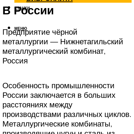
В России
СТАНКИ
МЕНЮ
Предприятие чёрной
металлургии — Нижнетагильский
металлургический комбинат,
Россия
Особенность промышленности
России заключается в больших
расстояниях между
производствами различных циклов.
Металлургические комбинаты,
производящие чугун и сталь из