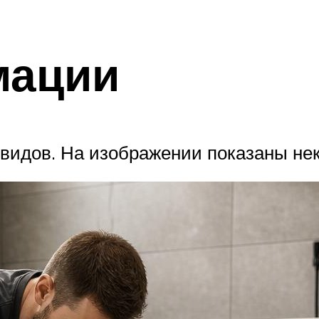
мации
идов. На изображении показаны нек