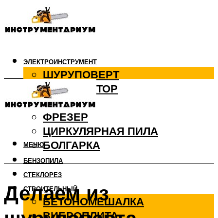
ЭЛЕКТРОИНСТРУМЕНТ
ШУРУПОВЕРТ
ПЕРФОРАТОР
ДРЕЛЬ
ФРЕЗЕР
ЦИРКУЛЯРНАЯ ПИЛА
БОЛГАРКА
МЕНЮ
БЕНЗОПИЛА
СТЕКЛОРЕЗ
Делаем из
СТРОИТЕЛЬНЫЙ
БЕТОНОМЕШАЛКА
ВИБРОПЛИТА