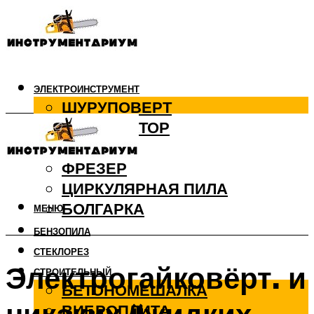
ЭЛЕКТРОИНСТРУМЕНТ
ШУРУПОВЕРТ
ПЕРФОРАТОР
ДРЕЛЬ
ФРЕЗЕР
ЦИРКУЛЯРНАЯ ПИЛА
БОЛГАРКА
МЕНЮ
БЕНЗОПИЛА
СТЕКЛОРЕЗ
Электрогайковёрт. и
СТРОИТЕЛЬНЫЙ
БЕТОНОМЕШАЛКА
ВИБРОПЛИТА