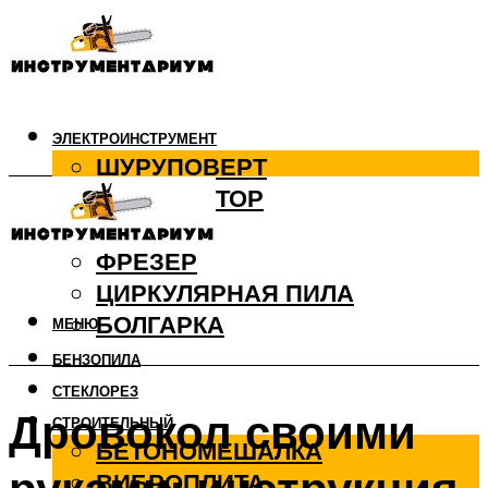
ЭЛЕКТРОИНСТРУМЕНТ
ШУРУПОВЕРТ
ПЕРФОРАТОР
ДРЕЛЬ
ФРЕЗЕР
ЦИРКУЛЯРНАЯ ПИЛА
БОЛГАРКА
МЕНЮ
БЕНЗОПИЛА
СТЕКЛОРЕЗ
Дровокол своими
СТРОИТЕЛЬНЫЙ
БЕТОНОМЕШАЛКА
ВИБРОПЛИТА