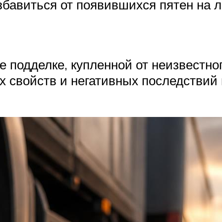
збавиться от появившихся пятен на л
е подделке, купленной от неизвестно
ных свойств и негативных последстви