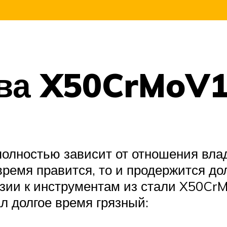
ва X50CrMoV
олностью зависит от отношения влад
ремя правится, то и продержится до
зии к инструментам из стали X50Cr
ал долгое время грязный: