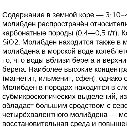
Содержание в земной коре — 3⋅10−4
молибден распространён относител
карбонатные породы (0,4—0,5 г/т).
SiO2. Молибден находится также в м
молибдена в морской воде колеблетс
то, что воды вблизи берега и верх
берега. Наиболее высокие концент
(магнетит, ильменит, сфен), однако
Молибден в породах находится в с
субмикроскопических выделений, и
обладает большим сродством с серо
четырёхвалентного молибдена — мо
восстановительная среда и повышен