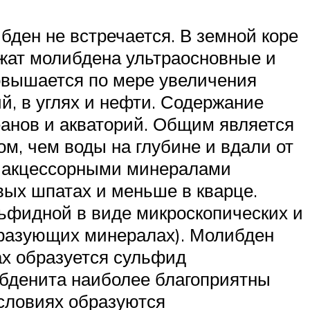
бден не встречается. В земной коре
жат молибдена ультраосновные и
повышается по мере увеличения
ий, в углях и нефти. Содержание
кеанов и акваторий. Общим является
м, чем воды на глубине и вдали от
с акцессорными минералами
евых шпатах и меньше в кварце.
ьфидной в виде микроскопических и
бразующих минералах). Молибден
ах образуется сульфид
бденита наиболее благоприятны
условиях образуются