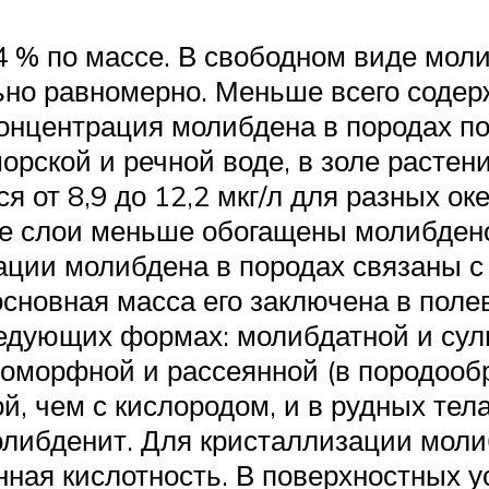
 % по массе. В свободном виде моли
ьно равномерно. Меньше всего содер
 Концентрация молибдена в породах 
орской и речной воде, в золе растен
я от 8,9 до 12,2 мкг/л для разных о
ние слои меньше обогащены молибдено
рации молибдена в породах связаны 
 основная масса его заключена в пол
ледующих формах: молибдатной и сул
зоморфной и рассеянной (в породоо
й, чем с кислородом, и в рудных тел
либденит. Для кристаллизации моли
ная кислотность. В поверхностных 