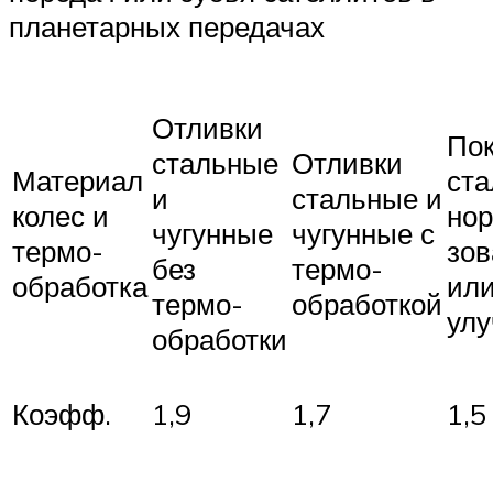
планетарных передачах
Отливки
Пок
стальные
Отливки
Материал
ст
и
стальные и
колес и
но
чугунные
чугунные с
термо-
зо
без
термо-
обработка
ил
термо-
обработкой
ул
обработки
Коэфф.
1,9
1,7
1,5