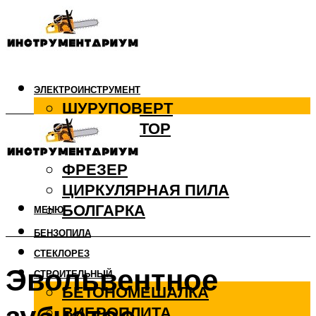
ЭЛЕКТРОИНСТРУМЕНТ
ШУРУПОВЕРТ
ПЕРФОРАТОР
ДРЕЛЬ
ФРЕЗЕР
ЦИРКУЛЯРНАЯ ПИЛА
БОЛГАРКА
МЕНЮ
БЕНЗОПИЛА
СТЕКЛОРЕЗ
Эвольвентное
СТРОИТЕЛЬНЫЙ
БЕТОНОМЕШАЛКА
ВИБРОПЛИТА