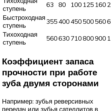
Тихоходная
63
80
100
125
160
2
ступень
Быстроходная
355
400
450
500
560
6
ступень
Тихоходная
560
630
710
800
900
1
ступень
Коэффициент запаса
прочности при работе
зуба двумя сторонами
Например: зубья реверсивных
передач или зубья сателлитов в