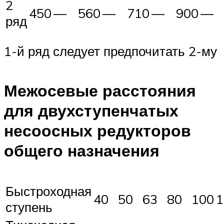
2
450
—
560
—
710
—
900
—
ряд
1-й ряд следует предпочитать 2-му
Межосевые расстояния
для двухступенчатых
несоосных редукторов
общего назначения
Быстроходная
40
50
63
80
100
1
ступень