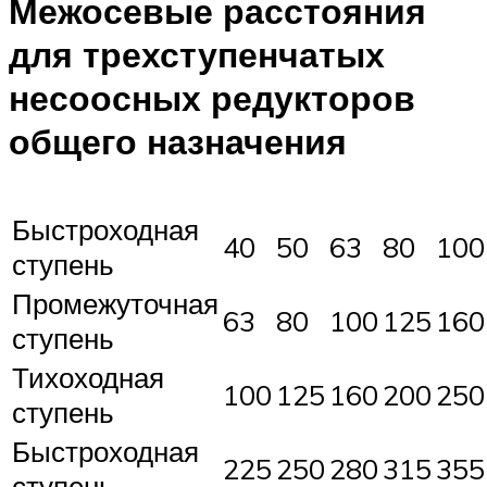
Межосевые расстояния
для трехступенчатых
несоосных редукторов
общего назначения
Быстроходная
40
50
63
80
100
ступень
Промежуточная
63
80
100
125
160
ступень
Тихоходная
100
125
160
200
250
ступень
Быстроходная
225
250
280
315
355
ступень