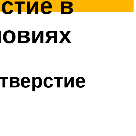
стие в
ловиях
отверстие