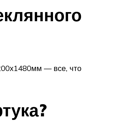
еклянного
200х1480мм — все, что
ртука?