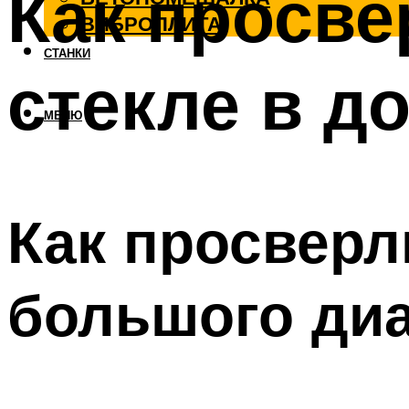
Как просве
ВИБРОПЛИТА
СТАНКИ
стекле в д
МЕНЮ
Как просверл
большого ди