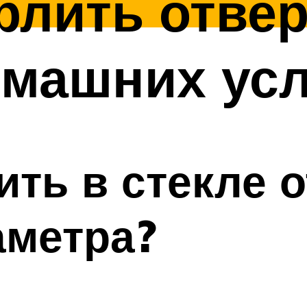
рлить отвер
омашних ус
ить в стекле 
аметра?