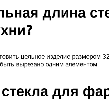
льная длина ст
ухни?
товить цельное изделие размером 3
 быть вырезано одним элементом.
 стекла для фа