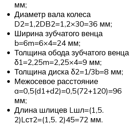
мм;
Диаметр вала колеса
D2=1,2DB2=1,2×30=36 мм;
Ширина зубчатого венца
b=6m=6×4=24 мм;
Толщина обода зубчатого венца
δ1=2,25m=2,25×4=9 мм;
Толщина диска δ2=1/3b=8 мм;
Межосевое расстояние
a=0,5(d1+d2)=0,5(72+120)=96
мм;
Длина шлицев Lшл=(1,5.
2)Lст2=(1,5. 2)45=72 мм.