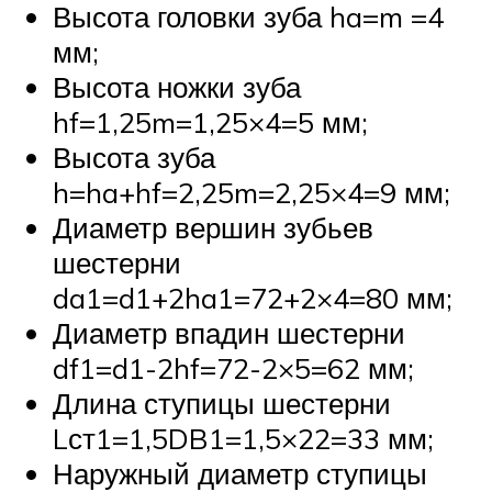
Высота головки зуба ha=m =4
мм;
Высота ножки зуба
hf=1,25m=1,25×4=5 мм;
Высота зуба
h=ha+hf=2,25m=2,25×4=9 мм;
Диаметр вершин зубьев
шестерни
da1=d1+2ha1=72+2×4=80 мм;
Диаметр впадин шестерни
df1=d1-2hf=72-2×5=62 мм;
Длина ступицы шестерни
Lст1=1,5DB1=1,5×22=33 мм;
Наружный диаметр ступицы