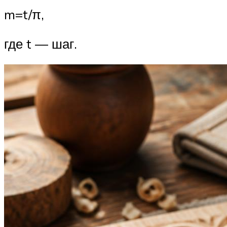
m=t/π,
где t — шаг.