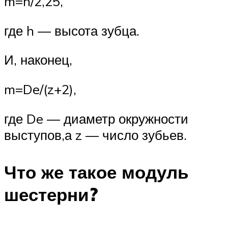
m=h/2,25,
где h — высота зубца.
И, наконец,
m=De/(z+2),
где De — диаметр окружности
выступов,а z — число зубьев.
Что же такое модуль
шестерни?