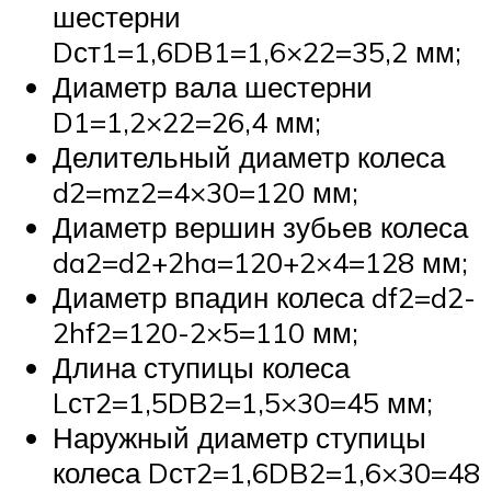
шестерни
Dст1=1,6DB1=1,6×22=35,2 мм;
Диаметр вала шестерни
D1=1,2×22=26,4 мм;
Делительный диаметр колеса
d2=mz2=4×30=120 мм;
Диаметр вершин зубьев колеса
da2=d2+2ha=120+2×4=128 мм;
Диаметр впадин колеса df2=d2-
2hf2=120-2×5=110 мм;
Длина ступицы колеса
Lст2=1,5DB2=1,5×30=45 мм;
Наружный диаметр ступицы
колеса Dст2=1,6DB2=1,6×30=48