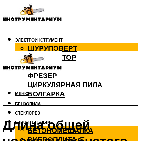
ЭЛЕКТРОИНСТРУМЕНТ
ШУРУПОВЕРТ
ПЕРФОРАТОР
ДРЕЛЬ
ФРЕЗЕР
ЦИРКУЛЯРНАЯ ПИЛА
БОЛГАРКА
МЕНЮ
БЕНЗОПИЛА
СТЕКЛОРЕЗ
Длина общей
СТРОИТЕЛЬНЫЙ
БЕТОНОМЕШАЛКА
ВИБРОПЛИТА