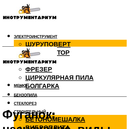
ЭЛЕКТРОИНСТРУМЕНТ
ШУРУПОВЕРТ
ПЕРФОРАТОР
ДРЕЛЬ
ФРЕЗЕР
ЦИРКУЛЯРНАЯ ПИЛА
БОЛГАРКА
МЕНЮ
БЕНЗОПИЛА
СТЕКЛОРЕЗ
Фуганок:
СТРОИТЕЛЬНЫЙ
БЕТОНОМЕШАЛКА
ВИБРОПЛИТА