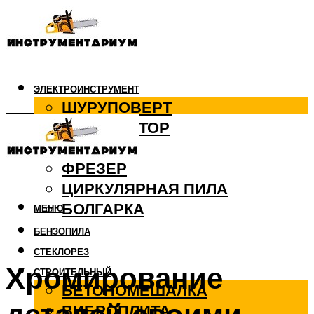
ЭЛЕКТРОИНСТРУМЕНТ
ШУРУПОВЕРТ
ПЕРФОРАТОР
ДРЕЛЬ
ФРЕЗЕР
ЦИРКУЛЯРНАЯ ПИЛА
БОЛГАРКА
МЕНЮ
БЕНЗОПИЛА
СТЕКЛОРЕЗ
Хромирование
СТРОИТЕЛЬНЫЙ
БЕТОНОМЕШАЛКА
ВИБРОПЛИТА