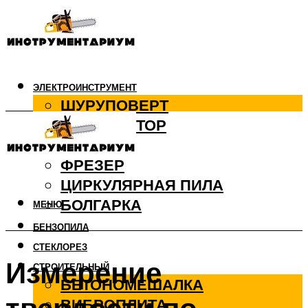
ЭЛЕКТРОИНСТРУМЕНТ
ШУРУПОВЕРТ
ПЕРФОРАТОР
ДРЕЛЬ
ФРЕЗЕР
ЦИРКУЛЯРНАЯ ПИЛА
БОЛГАРКА
МЕНЮ
БЕНЗОПИЛА
СТЕКЛОРЕЗ
Измерение
СТРОИТЕЛЬНЫЙ
БЕТОНОМЕШАЛКА
ВИБРОПЛИТА