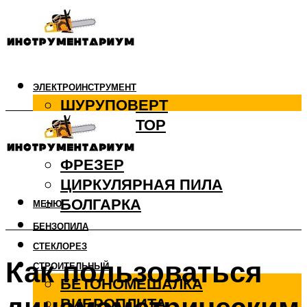
ЭЛЕКТРОИНСТРУМЕНТ
ШУРУПОВЕРТ
ПЕРФОРАТОР
ДРЕЛЬ
ФРЕЗЕР
ЦИРКУЛЯРНАЯ ПИЛА
БОЛГАРКА
МЕНЮ
БЕНЗОПИЛА
СТЕКЛОРЕЗ
Как пользоваться
СТРОИТЕЛЬНЫЙ
БЕТОНОМЕШАЛКА
ВИБРОПЛИТА