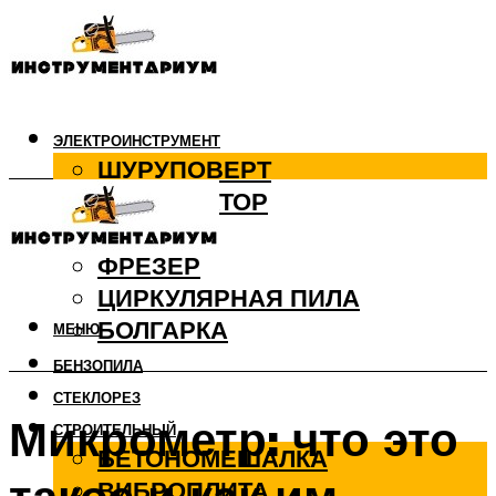
ЭЛЕКТРОИНСТРУМЕНТ
ШУРУПОВЕРТ
ПЕРФОРАТОР
ДРЕЛЬ
ФРЕЗЕР
ЦИРКУЛЯРНАЯ ПИЛА
БОЛГАРКА
МЕНЮ
БЕНЗОПИЛА
СТЕКЛОРЕЗ
Микрометр: что это
СТРОИТЕЛЬНЫЙ
БЕТОНОМЕШАЛКА
ВИБРОПЛИТА