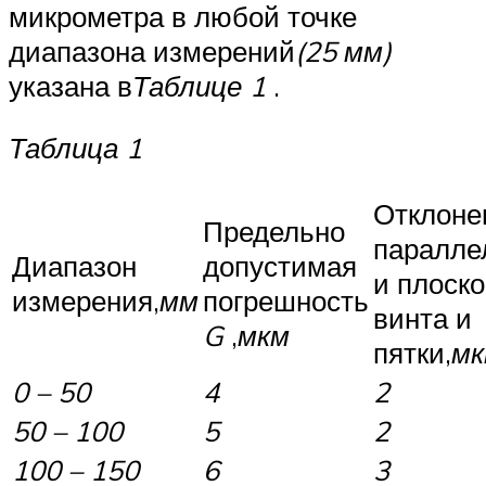
микрометра в любой точке
диапазона измерений
(25 мм)
указана в
Таблице 1
.
Таблица 1
Отклоне
Предельно
паралле
Диапазон
допустимая
и плоск
измерения,
мм
погрешность
винта и
G
,
мкм
пятки,
мк
0 – 50
4
2
50 – 100
5
2
100 – 150
6
3