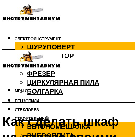
ЭЛЕКТРОИНСТРУМЕНТ
ШУРУПОВЕРТ
ПЕРФОРАТОР
ДРЕЛЬ
ФРЕЗЕР
ЦИРКУЛЯРНАЯ ПИЛА
БОЛГАРКА
МЕНЮ
БЕНЗОПИЛА
СТЕКЛОРЕЗ
Как сделать шкаф
СТРОИТЕЛЬНЫЙ
БЕТОНОМЕШАЛКА
ВИБРОПЛИТА