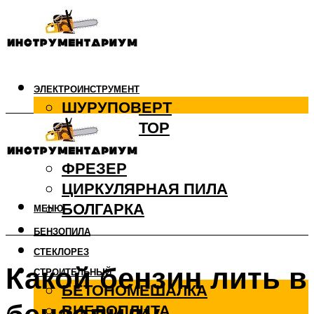
ЭЛЕКТРОИНСТРУМЕНТ
ШУРУПОВЕРТ
ПЕРФОРАТОР
ДРЕЛЬ
ФРЕЗЕР
ЦИРКУЛЯРНАЯ ПИЛА
БОЛГАРКА
МЕНЮ
БЕНЗОПИЛА
СТЕКЛОРЕЗ
Какой бензин лить в
СТРОИТЕЛЬНЫЙ
БЕТОНОМЕШАЛКА
ВИБРОПЛИТА