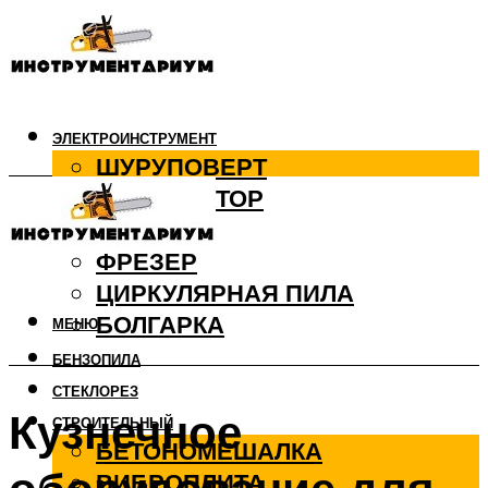
ЭЛЕКТРОИНСТРУМЕНТ
ШУРУПОВЕРТ
ПЕРФОРАТОР
ДРЕЛЬ
ФРЕЗЕР
ЦИРКУЛЯРНАЯ ПИЛА
БОЛГАРКА
МЕНЮ
БЕНЗОПИЛА
СТЕКЛОРЕЗ
Кузнечное
СТРОИТЕЛЬНЫЙ
БЕТОНОМЕШАЛКА
ВИБРОПЛИТА