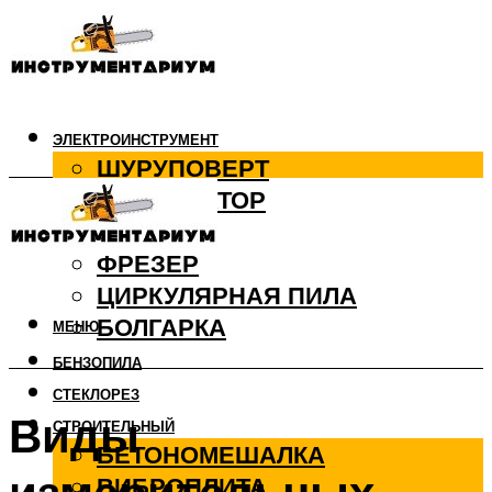
ЭЛЕКТРОИНСТРУМЕНТ
ШУРУПОВЕРТ
ПЕРФОРАТОР
ДРЕЛЬ
ФРЕЗЕР
ЦИРКУЛЯРНАЯ ПИЛА
БОЛГАРКА
МЕНЮ
БЕНЗОПИЛА
СТЕКЛОРЕЗ
Виды
СТРОИТЕЛЬНЫЙ
БЕТОНОМЕШАЛКА
ВИБРОПЛИТА