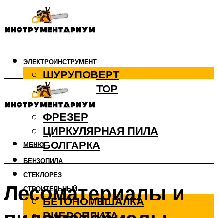
ЭЛЕКТРОИНСТРУМЕНТ
ШУРУПОВЕРТ
ПЕРФОРАТОР
ДРЕЛЬ
ФРЕЗЕР
ЦИРКУЛЯРНАЯ ПИЛА
БОЛГАРКА
МЕНЮ
БЕНЗОПИЛА
СТЕКЛОРЕЗ
Лесоматериалы и
СТРОИТЕЛЬНЫЙ
БЕТОНОМЕШАЛКА
ВИБРОПЛИТА