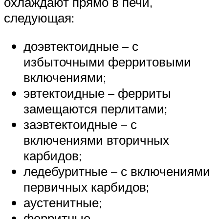
охлаждают прямо в печи,
следующая:
доэвтектоидные – с
избыточными ферритовыми
включениями;
эвтектоидные – ферриты
замещаются перлитами;
заэвтектоидные – с
включениями вторичных
карбидов;
ледебуритные – с включениями
первичных карбидов;
аустенитные;
ферритные.