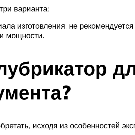
три варианта:
ала изготовления, не рекомендуется
ри мощности.
лубрикатор д
умента?
ретать, исходя из особенностей экс