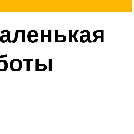
аленькая
аботы