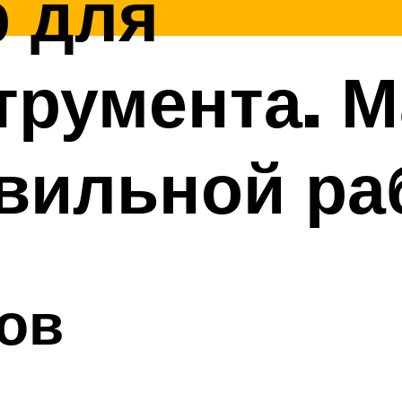
р для
трумента. М
авильной р
ов